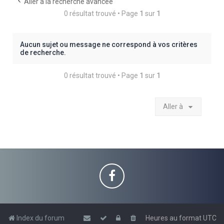
e
Aller à la recherche avancée
0 résultat trouvé • Page
1
sur
1
r
c
h
Aucun sujet ou message ne correspond à vos critères
de recherche.
e
r
0 résultat trouvé • Page
1
sur
1
Aller à
Index du forum
Heures au format
UTC