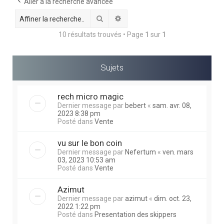
e
Aller à la recherche avancée
r
Rechercher
Recherche avancée
c
10 résultats trouvés • Page
1
sur
1
h
e
Sujets
r
rech micro magic
Dernier message par
bebert
«
sam. avr. 08,
2023 8:38 pm
Posté dans
Vente
vu sur le bon coin
Dernier message par
Nefertum
«
ven. mars
03, 2023 10:53 am
Posté dans
Vente
Azimut
Dernier message par
azimut
«
dim. oct. 23,
2022 1:22 pm
Posté dans
Presentation des skippers