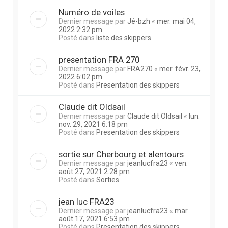
Numéro de voiles
Dernier message par
Jé-bzh
«
mer. mai 04,
2022 2:32 pm
Posté dans
liste des skippers
presentation FRA 270
Dernier message par
FRA270
«
mer. févr. 23,
2022 6:02 pm
Posté dans
Presentation des skippers
Claude dit Oldsail
Dernier message par
Claude dit Oldsail
«
lun.
nov. 29, 2021 6:18 pm
Posté dans
Presentation des skippers
sortie sur Cherbourg et alentours
Dernier message par
jeanlucfra23
«
ven.
août 27, 2021 2:28 pm
Posté dans
Sorties
jean luc FRA23
Dernier message par
jeanlucfra23
«
mar.
août 17, 2021 6:53 pm
Posté dans
Presentation des skippers