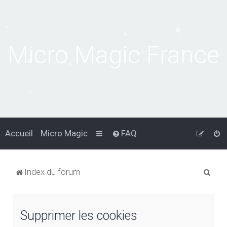
Micro Magic France
Accueil
Micro Magic
FAQ
R
Index du forum
e
c
Supprimer les cookies
h