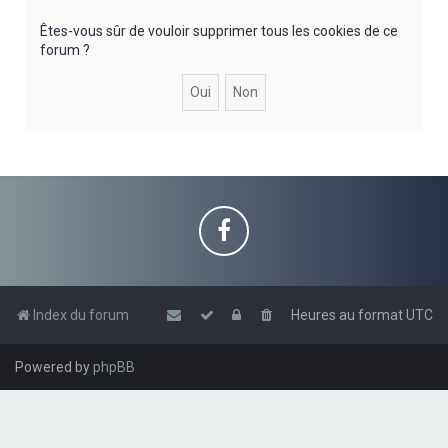
e
r
Êtes-vous sûr de vouloir supprimer tous les cookies de ce
forum ?
c
h
e
r
Index du forum
Heures au format
UTC
Powered by
phpBB