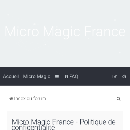
Micro Magic France
Accueil
Micro Magic
FAQ
R
Index du forum
e
c
Micro Magic France - Politique de
h
confidentialité