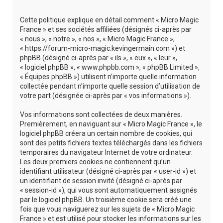
e
r
Cette politique explique en détail comment « Micro Magic
c
France » et ses sociétés affiliées (désignés ci-après par
« nous », « notre », « nos », « Micro Magic France »,
h
« https://forum-micro-magic.kevingermain.com ») et
e
phpBB (désigné ci-après par « ils », « eux », « leur »,
« logiciel phpBB », « www.phpbb.com », « phpBB Limited »,
r
« Équipes phpBB ») utilisent n’importe quelle information
collectée pendant n’importe quelle session d’utilisation de
votre part (désignée ci-après par « vos informations »).
Vos informations sont collectées de deux manières.
Premièrement, en naviguant sur « Micro Magic France », le
logiciel phpBB créera un certain nombre de cookies, qui
sont des petits fichiers textes téléchargés dans les fichiers
temporaires du navigateur Internet de votre ordinateur.
Les deux premiers cookies ne contiennent qu’un
identifiant utilisateur (désigné ci-après par « user-id ») et
un identifiant de session invité (désigné ci-après par
« session-id »), qui vous sont automatiquement assignés
par le logiciel phpBB. Un troisième cookie sera créé une
fois que vous naviguerez sur les sujets de « Micro Magic
France » et est utilisé pour stocker les informations sur les