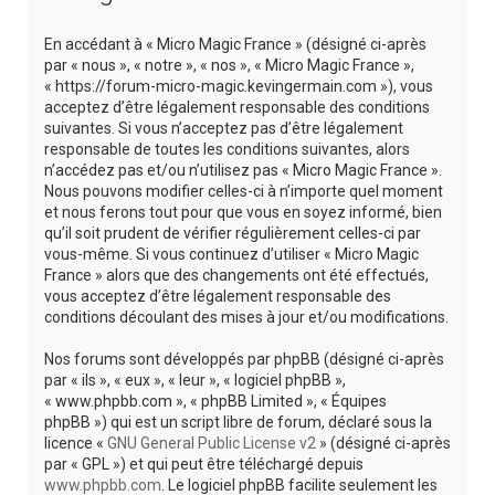
e
r
En accédant à « Micro Magic France » (désigné ci-après
c
par « nous », « notre », « nos », « Micro Magic France »,
« https://forum-micro-magic.kevingermain.com »), vous
h
acceptez d’être légalement responsable des conditions
e
suivantes. Si vous n’acceptez pas d’être légalement
responsable de toutes les conditions suivantes, alors
r
n’accédez pas et/ou n’utilisez pas « Micro Magic France ».
Nous pouvons modifier celles-ci à n’importe quel moment
et nous ferons tout pour que vous en soyez informé, bien
qu’il soit prudent de vérifier régulièrement celles-ci par
vous-même. Si vous continuez d’utiliser « Micro Magic
France » alors que des changements ont été effectués,
vous acceptez d’être légalement responsable des
conditions découlant des mises à jour et/ou modifications.
Nos forums sont développés par phpBB (désigné ci-après
par « ils », « eux », « leur », « logiciel phpBB »,
« www.phpbb.com », « phpBB Limited », « Équipes
phpBB ») qui est un script libre de forum, déclaré sous la
licence «
GNU General Public License v2
» (désigné ci-après
par « GPL ») et qui peut être téléchargé depuis
www.phpbb.com
. Le logiciel phpBB facilite seulement les