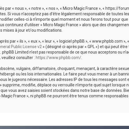
ès par « nous », « notre », « nos », « Micro Magic France », « https://
es. Si vous n’acceptez pas d’être légalement responsable de toutes les
modifier celles-ci à n’importe quel moment et nous ferons tout pour que 
ous continuez d’utiliser « Micro Magic France » alors que des changemen
 mises à jour et/ou modifications.
s par « ils », « eux », « leur », « logiciel phpBB », « www.phpbb.com », 
neral Public License v2
» (désigné ci-après par « GPL ») et qui peut êtr
net. phpBB Limited n’est pas responsable de ce que nous acceptons ou 
veuillez consulter :
https://www.phpbb.com/
.
bscène, vulgaire, diffamatoire, choquant, menaçant, à caractère sexuel 
t hébergé ou les lois internationales. Le faire peut vous mener à un b
si nous le jugeons nécessaire. Les adresses IP de tous les messages son
 supprime, modifie, déplace ou verrouille n’importe quel sujet lorsque 
que vous avez saisies soient stockées dans notre base de données. Bie
ro Magic France », ni phpBB ne pourront être tenus comme responsables e