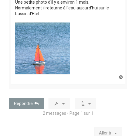
Une petite photo d'il y a environ 1 mois.
Normalement il retourne à l'eau aujourd'hui sur le
bassin d'Etel.
H
a
u
t
Répondre
2 messages • Page
1
sur
1
Aller à