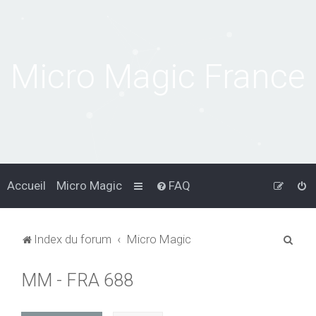
Micro Magic France
Accueil
Micro Magic
FAQ
R
Index du forum
Micro Magic
e
MM - FRA 688
c
h