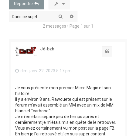
e
Répondre
r
Rechercher
Recherche avancée
c
h
2 messages • Page
1
sur
1
e
r
Jé-bzh
Citation
dim. janv. 22, 2023 5:17 pm
Je vous présente mon premier Micro Magic et son
histoire.
Il y a environ 8 ans, Rawouete qui est présent sur le
forum m'avait assemblé un MM avec un mix de MM
blanc et "carbone".
Je m'en étais séparé peu de temps après et
dernièrement je m'étais mis en quête de le retrouver.
Vous avez certainement vu mon post sur la page FB.
Eh bien je l'ai retrouvé et j'en suis super content.