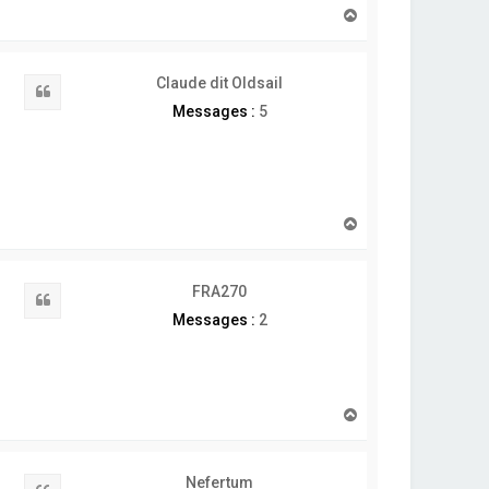
H
a
u
t
Claude dit Oldsail
Citation
Messages :
5
H
a
u
t
FRA270
Citation
Messages :
2
H
a
u
t
Nefertum