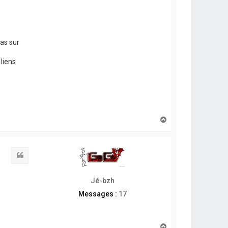
pas sur
 liens
H
a
u
t
Citation
Jé-bzh
Messages :
17
H