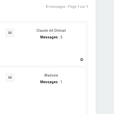
8 messages • Page
1
sur
1
Claude dit Oldsail
Citation
Messages :
5
H
a
u
t
Wadone
Citation
Messages :
1