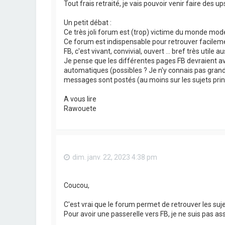
Tout frais retraité, je vais pouvoir venir faire des 
Un petit débat :
Ce très joli forum est (trop) victime du monde mode
Ce forum est indispensable pour retrouver facileme
FB, c'est vivant, convivial, ouvert ... bref très utile 
Je pense que les différentes pages FB devraient avoi
automatiques (possibles ? Je n'y connais pas gran
messages sont postés (au moins sur les sujets pr
A vous lire
Rawouete
dim. janv. 22, 2023 4:38 pm
Coucou,
C'est vrai que le forum permet de retrouver les sujet
Pour avoir une passerelle vers FB, je ne suis pas as