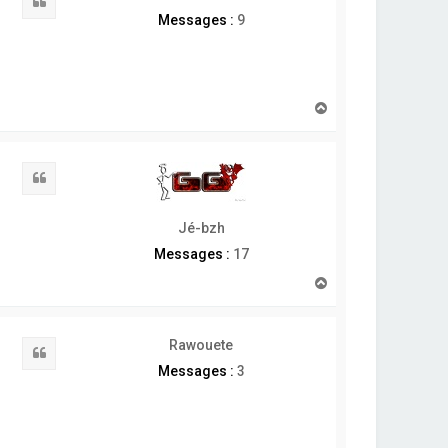
Citation
Messages :
9
H
a
u
t
Citation
Jé-bzh
Messages :
17
H
a
u
t
Rawouete
Citation
Messages :
3