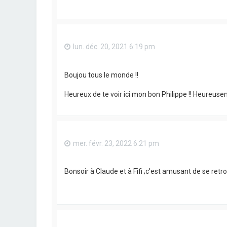
lun. déc. 20, 2021 6:19 pm
Boujou tous le monde !!
Heureux de te voir ici mon bon Philippe !! Heureusem
mer. févr. 23, 2022 6:21 pm
Bonsoir à Claude et à Fifi ;c'est amusant de se ret